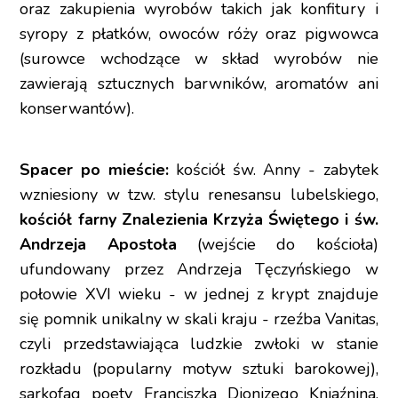
oraz zakupienia wyrobów takich jak konfitury i
syropy z płatków, owoców róży oraz pigwowca
(surowce wchodzące w skład wyrobów nie
zawierają sztucznych barwników, aromatów ani
konserwantów).
Spacer po mieście:
kościół św. Anny - zabytek
wzniesiony w tzw. stylu renesansu lubelskiego,
kościół farny Znalezienia Krzyża Świętego i św.
Andrzeja Apostoła
(wejście do kościoła)
ufundowany przez Andrzeja Tęczyńskiego w
połowie XVI wieku - w jednej z krypt znajduje
się pomnik unikalny w skali kraju - rzeźba Vanitas,
czyli przedstawiająca ludzkie zwłoki w stanie
rozkładu (popularny motyw sztuki barokowej),
sarkofag poety Franciszka Dionizego Kniaźnina,